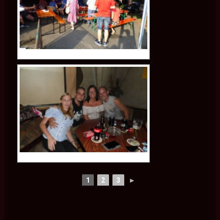
1
2
3
►